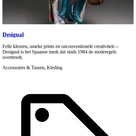
Desigual
D
Felle kleuren, unieke prints en onconventionele creativiteit—
G
Desigual is het Spaanse merk dat sinds 1984 de moderegels
c
overtreedt.
K
Accessoires & Tassen, Kleding