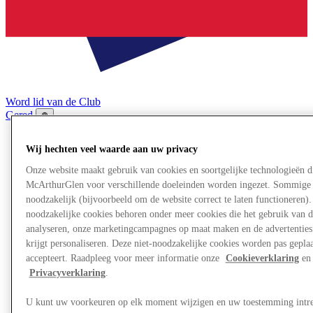
Word lid van de Club
Gered,
nl
Wij hechten veel waarde aan uw privacy
Winkels
Aanbiedingen
Onze website maakt gebruik van cookies en soortgelijke technologieën d
Plan je bezoek
McArthurGlen voor verschillende doeleinden worden ingezet. Sommige 
Wat is er aan
noodzakelijk (bijvoorbeeld om de website correct te laten functioneren). 
Eet & Drink
Cadeaubonnen
noodzakelijke cookies behoren onder meer cookies die het gebruik van d
Diensten
analyseren, onze marketingcampagnes op maat maken en de advertenties 
Bestemmingsgids
krijgt personaliseren. Deze niet-noodzakelijke cookies worden pas geplaat
accepteert. Raadpleeg voor meer informatie onze
Cookieverklaring
en 
Privacyverklaring
.
Meer
U kunt uw voorkeuren op elk moment wijzigen en uw toestemming intr