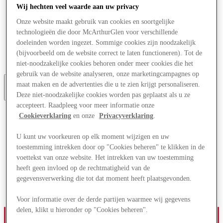
Wij hechten veel waarde aan uw privacy
Aanbiedingen
Plan je bezoek
Onze website maakt gebruik van cookies en soortgelijke
Wat is er aan
technologieën die door McArthurGlen voor verschillende
Eet & Drink
doeleinden worden ingezet. Sommige cookies zijn noodzakelijk
Cadeaubonnen
Diensten
(bijvoorbeeld om de website correct te laten functioneren). Tot de
Bestemmingsgids
niet-noodzakelijke cookies behoren onder meer cookies die het
gebruik van de website analyseren, onze marketingcampagnes op
maat maken en de advertenties die u te zien krijgt personaliseren.
Deze niet-noodzakelijke cookies worden pas geplaatst als u ze
More
accepteert. Raadpleeg voor meer informatie onze
Cookieverklaring
en onze
Privacyverklaring
.
U kunt uw voorkeuren op elk moment wijzigen en uw
toestemming intrekken door op "Cookies beheren" te klikken in de
voettekst van onze website. Het intrekken van uw toestemming
heeft geen invloed op de rechtmatigheid van de
gegevensverwerking die tot dat moment heeft plaatsgevonden.
Voor informatie over de derde partijen waarmee wij gegevens
delen, klikt u hieronder op "Cookies beheren".