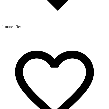
1 more offer
1