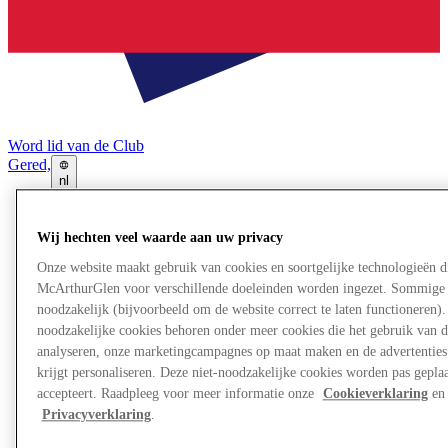
Word lid van de Club
Gered,
nl
Winkels
Aanbiedingen
Wij hechten veel waarde aan uw privacy
Plan je bezoek
Onze website maakt gebruik van cookies en soortgelijke technologieën d
Wat is er aan
Eet & Drink
McArthurGlen voor verschillende doeleinden worden ingezet. Sommige 
Cadeaubonnen
noodzakelijk (bijvoorbeeld om de website correct te laten functioneren). 
Diensten
noodzakelijke cookies behoren onder meer cookies die het gebruik van d
Bestemmingsgids
analyseren, onze marketingcampagnes op maat maken en de advertenties 
krijgt personaliseren. Deze niet-noodzakelijke cookies worden pas geplaat
accepteert. Raadpleeg voor meer informatie onze
Cookieverklaring
en 
Meer
Privacyverklaring
.