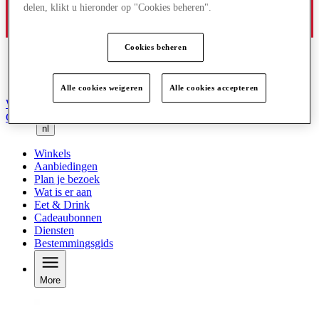
delen, klikt u hieronder op "Cookies beheren".
Cookies beheren
Alle cookies weigeren
Alle cookies accepteren
Word lid van de Club
Gered,
nl
Winkels
Aanbiedingen
Plan je bezoek
Wat is er aan
Eet & Drink
Cadeaubonnen
Diensten
Bestemmingsgids
More