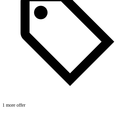
1 more offer
1