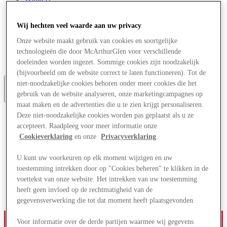
Aanbiedingen
Plan je bezoek
Wat is er aan
Wij hechten veel waarde aan uw privacy
Eet & Drink
Onze website maakt gebruik van cookies en soortgelijke
Cadeaubonnen
technologieën die door McArthurGlen voor verschillende
Diensten
Bestemmingsgids
doeleinden worden ingezet. Sommige cookies zijn noodzakelijk
(bijvoorbeeld om de website correct te laten functioneren). Tot de
niet-noodzakelijke cookies behoren onder meer cookies die het
gebruik van de website analyseren, onze marketingcampagnes op
More
maat maken en de advertenties die u te zien krijgt personaliseren.
Deze niet-noodzakelijke cookies worden pas geplaatst als u ze
accepteert. Raadpleeg voor meer informatie onze
Cookieverklaring
en onze
Privacyverklaring
.
U kunt uw voorkeuren op elk moment wijzigen en uw
toestemming intrekken door op "Cookies beheren" te klikken in de
voettekst van onze website. Het intrekken van uw toestemming
heeft geen invloed op de rechtmatigheid van de
gegevensverwerking die tot dat moment heeft plaatsgevonden.
Voor informatie over de derde partijen waarmee wij gegevens