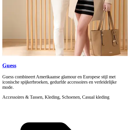
Guess
Guess combineert Amerikaanse glamour en Europese stijl met
L
iconische spijkerbroeken, gedurfde accessoires en verleidelijke
k
mode.
s
Accessoires & Tassen, Kleding, Schoenen, Casual kleding
A