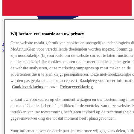
Wij hechten veel waarde aan uw privacy
Onze website maakt gebruik van cookies en soortgelijke technologieën d
Word lid van de Club
Gered,
McArthurGlen voor verschillende doeleinden worden ingezet. Sommige 
nl
zijn noodzakelijk (bijvoorbeeld om de website correct te laten functioner
de niet-noodzakelijke cookies behoren onder meer cookies die het gebru
Winkels
de website analyseren, onze marketingcampagnes op maat maken en de
Aanbiedingen
advertenties die u te zien krijgt personaliseren. Deze niet-noodzakelijke 
Plan je bezoek
Wat is er aan
worden pas geplaatst als u ze accepteert. Raadpleeg voor meer informati
Eet & Drink
Cookieverklaring
en onze
Privacyverklaring
.
Cadeaubonnen
Diensten
U kunt uw voorkeuren op elk moment wijzigen en uw toestemming intr
Bestemmingsgids
door op "Cookies beheren" te klikken in de voettekst van onze website. 
intrekken van uw toestemming heeft geen invloed op de rechtmatigheid 
Meer
gegevensverwerking die tot dat moment heeft plaatsgevonden.
Voor informatie over de derde partijen waarmee wij gegevens delen, klik