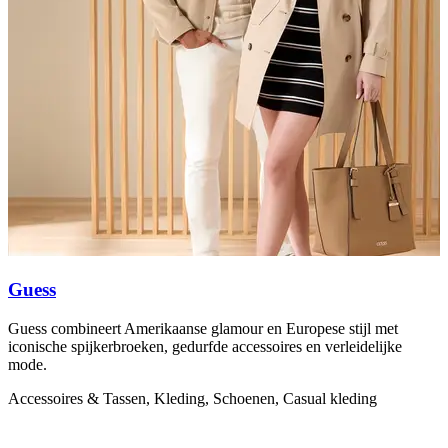
L
k
s
A
Guess
Guess combineert Amerikaanse glamour en Europese stijl met
iconische spijkerbroeken, gedurfde accessoires en verleidelijke
mode.
Accessoires & Tassen, Kleding, Schoenen, Casual kleding