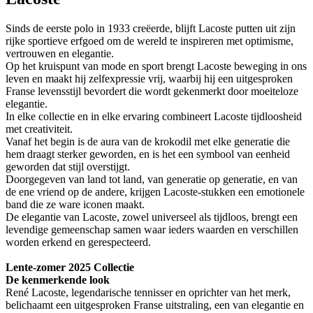
Sinds de eerste polo in 1933 creëerde, blijft Lacoste putten uit zijn
rijke sportieve erfgoed om de wereld te inspireren met optimisme,
vertrouwen en elegantie.
Op het kruispunt van mode en sport brengt Lacoste beweging in ons
leven en maakt hij zelfexpressie vrij, waarbij hij een uitgesproken
Franse levensstijl bevordert die wordt gekenmerkt door moeiteloze
elegantie.
In elke collectie en in elke ervaring combineert Lacoste tijdloosheid
met creativiteit.
Vanaf het begin is de aura van de krokodil met elke generatie die
hem draagt sterker geworden, en is het een symbool van eenheid
geworden dat stijl overstijgt.
Doorgegeven van land tot land, van generatie op generatie, en van
de ene vriend op de andere, krijgen Lacoste-stukken een emotionele
band die ze ware iconen maakt.
De elegantie van Lacoste, zowel universeel als tijdloos, brengt een
levendige gemeenschap samen waar ieders waarden en verschillen
worden erkend en gerespecteerd.
Lente-zomer 2025 Collectie
De kenmerkende look
René Lacoste, legendarische tennisser en oprichter van het merk,
belichaamt een uitgesproken Franse uitstraling, een van elegantie en