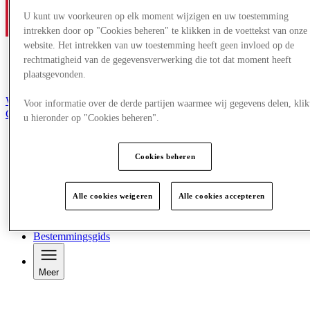
U kunt uw voorkeuren op elk moment wijzigen en uw toestemming
intrekken door op "Cookies beheren" te klikken in de voettekst van onze
website. Het intrekken van uw toestemming heeft geen invloed op de
rechtmatigheid van de gegevensverwerking die tot dat moment heeft
plaatsgevonden.
Word lid van de Club
Voor informatie over de derde partijen waarmee wij gegevens delen, klik
Gered,
u hieronder op "Cookies beheren".
nl
Winkels
Cookies beheren
Aanbiedingen
Plan je bezoek
Wat is er aan
Alle cookies weigeren
Alle cookies accepteren
Eet & Drink
Cadeaubonnen
Diensten
Bestemmingsgids
Meer