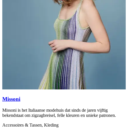
Missoni
Missoni is het Italiaanse modehuis dat sinds de jaren vijftig
M
bekendstaat om zigzagbreisel, felle kleuren en unieke patronen.
s
Accessoires & Tassen, Kleding
P