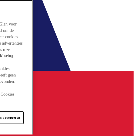
rGlen voor
ld om de
eer cookies
 advertenties
s u ze
klaring
.
ookies
eeft geen
gevonden.
 "Cookies
es accepteren