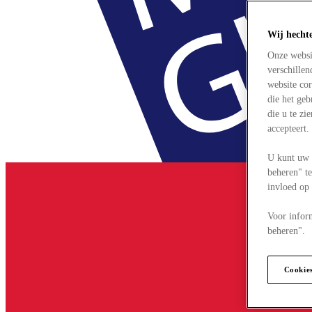
Wij hecht
Onze websi
verschille
website cor
die het ge
die u te zi
accepteert
U kunt uw 
beheren" te
invloed op
Voor infor
beheren".
Cookie