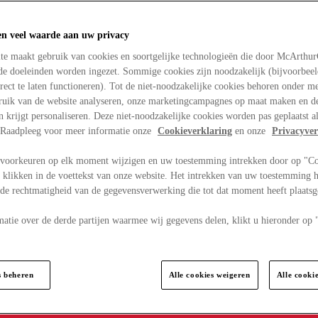
en veel waarde aan uw privacy
te maakt gebruik van cookies en soortgelijke technologieën die door McArthu
nde doeleinden worden ingezet. Sommige cookies zijn noodzakelijk (bijvoorbee
rect te laten functioneren). Tot de niet-noodzakelijke cookies behoren onder m
bruik van de website analyseren, onze marketingcampagnes op maat maken en de
en krijgt personaliseren. Deze niet-noodzakelijke cookies worden pas geplaatst al
. Raadpleeg voor meer informatie onze
Cookieverklaring
en onze
Privacyver
voorkeuren op elk moment wijzigen en uw toestemming intrekken door op "C
 klikken in de voettekst van onze website. Het intrekken van uw toestemming h
 de rechtmatigheid van de gegevensverwerking die tot dat moment heeft plaats
matie over de derde partijen waarmee wij gegevens delen, klikt u hieronder op
s beheren
Alle cookies weigeren
Alle cooki