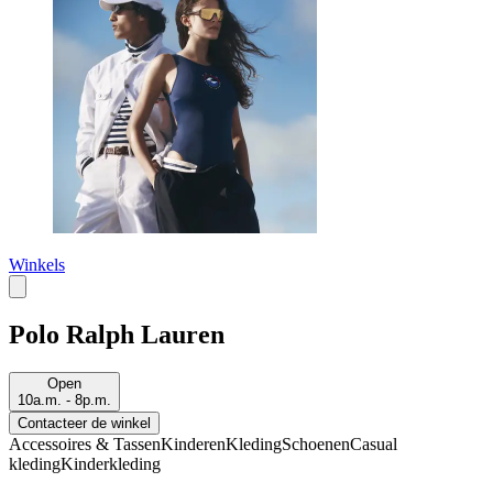
Winkels
Polo Ralph Lauren
Open
10a.m. - 8p.m.
Contacteer de winkel
Accessoires & Tassen
Kinderen
Kleding
Schoenen
Casual
kleding
Kinderkleding