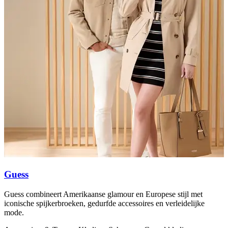
Guess
Guess combineert Amerikaanse glamour en Europese stijl met
L
iconische spijkerbroeken, gedurfde accessoires en verleidelijke
k
mode.
s