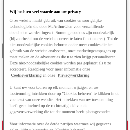
Aanbiedingen
Plan je bezoek
Wij hechten veel waarde aan uw privacy
Wat is er aan
Eet & Drink
Onze website maakt gebruik van cookies en soortgelijke
Cadeaubonnen
technologieën die door McArthurGlen voor verschillende
Diensten
doeleinden worden ingezet. Sommige cookies zijn noodzakelijk
Bestemmingsgids
(bijvoorbeeld om de website correct te laten functioneren). Tot de
niet-noodzakelijke cookies behoren onder meer cookies die het
gebruik van de website analyseren, onze marketingcampagnes op
Meer
maat maken en de advertenties die u te zien krijgt personaliseren.
Deze niet-noodzakelijke cookies worden pas geplaatst als u ze
accepteert. Raadpleeg voor meer informatie onze
Cookieverklaring
en onze
Privacyverklaring
.
U kunt uw voorkeuren op elk moment wijzigen en uw
toestemming intrekken door op "Cookies beheren" te klikken in de
voettekst van onze website. Het intrekken van uw toestemming
heeft geen invloed op de rechtmatigheid van de
gegevensverwerking die tot dat moment heeft plaatsgevonden.
Voor informatie over de derde partijen waarmee wij gegevens