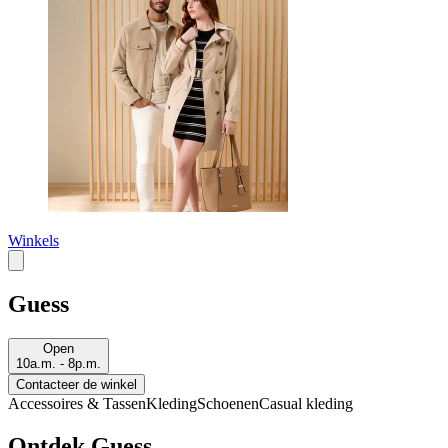
Winkels
Guess
Open
10a.m. - 8p.m.
Contacteer de winkel
Accessoires & Tassen
Kleding
Schoenen
Casual kleding
Ontdek Guess