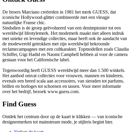
De broers Marciano creëerden in 1981 het merk GUESS, dat
iconische Hollywood-glitter combineerde met een vleugje
natuurlijke Franse chic.
Sindsdien is de groep geëvolueerd van een denimpionier tot een
wereldwijd lifestylemerk. Het modemerk maakt niet alleen indruk
met unieke en levendige collecties, maar heeft ook de aandacht van
de modewereld getrokken met zijn wereldwijd bekroonde
reclamecampagnes met een cultkarakter. Topmodellen zoals Claudia
Schiffer, Gigi Hadid en Naomi Campbell hebben al voor de camera
gestaan voor het Californische label.
Tegenwoordig heeft GUESS wereldwijd meer dan 1.500 winkels.
Het aanbod omvat collecties voor vrouwen, mannen en kinderen,
evenals een breed scala aan accessoires, van sieraden tot parfums,
brillen en horloges tot schoenen en tassen. Voor meer informatie
over het bedrijf, bezoek www.guess.com.
Find Guess
Ontdek het centrum door op de kaart te klikken — van iconische
designermerken tot mainstream mode, je stijlreis begint hier.
Verken de kaart