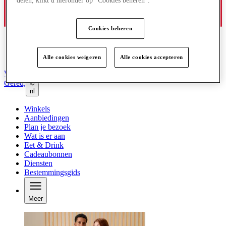
delen, klikt u hieronder op "Cookies beheren".
Cookies beheren
Alle cookies weigeren
Alle cookies accepteren
Word lid van de Club
Gered,
nl
Winkels
Aanbiedingen
Plan je bezoek
Wat is er aan
Eet & Drink
Cadeaubonnen
Diensten
Bestemmingsgids
Meer