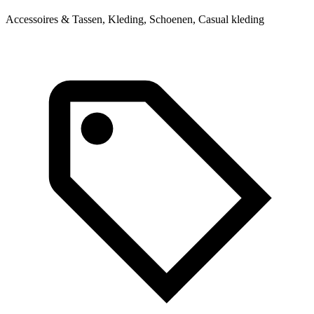
Accessoires & Tassen, Kleding, Schoenen, Casual kleding
L
k
s
A