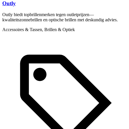
Outly
Outly biedt topbrillenmerken tegen outletprijzen—
S
kwaliteitszonnebrillen en optische brillen met deskundig advies.
s
Accessoires & Tassen, Brillen & Optiek
C