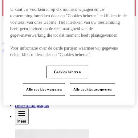
U kunt uw voorkeuren op elk moment wijzigen en uw
toestemming intrekken door op "Cookies beheren" te klikken in de
voettekst van onze website. Het intrekken van uw toestemming
heeft geen invloed op de rechtmatigheid van de
gegevensverwerking die tot dat moment heeft plaatsgevonden.
Word lid van de Club
Voor informatie over de derde partijen waarmee wij gegevens
Gered,
delen, klikt u hieronder op "Cookies beheren".
nl
Winkels
Aanbiedingen
Cookies beheren
Plan je bezoek
Wat is er aan
Eet & Drink
Alle cookies weigeren
Alle cookies accepteren
Cadeaubonnen
Diensten
Bestemmingsgids
Meer