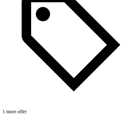
2
1 more offer