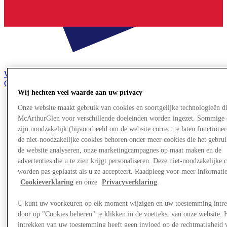
Word lid van de Club
Gered,
nl
Wij hechten veel waarde aan uw privacy
Onze website maakt gebruik van cookies en soortgelijke technologieën d
Winkels
Aanbiedingen
McArthurGlen voor verschillende doeleinden worden ingezet. Sommige 
Plan je bezoek
zijn noodzakelijk (bijvoorbeeld om de website correct te laten functioner
Wat is er aan
de niet-noodzakelijke cookies behoren onder meer cookies die het gebru
Eet & Drink
de website analyseren, onze marketingcampagnes op maat maken en de
Cadeaubonnen
advertenties die u te zien krijgt personaliseren. Deze niet-noodzakelijke 
Diensten
worden pas geplaatst als u ze accepteert. Raadpleeg voor meer informati
Bestemmingsgids
Cookieverklaring
en onze
Privacyverklaring
.
More
U kunt uw voorkeuren op elk moment wijzigen en uw toestemming intr
door op "Cookies beheren" te klikken in de voettekst van onze website. 
intrekken van uw toestemming heeft geen invloed op de rechtmatigheid 