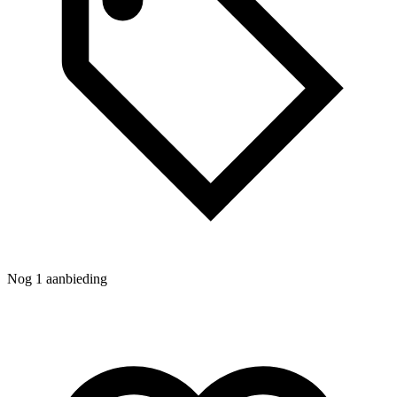
A
w
K
Nog 1 aanbieding