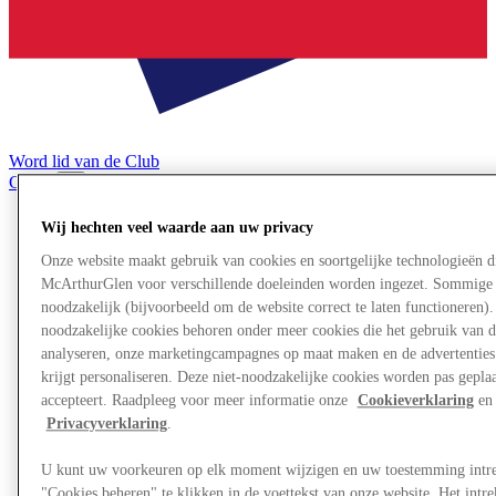
Word lid van de Club
Gered,
nl
Wij hechten veel waarde aan uw privacy
Winkels
Aanbiedingen
Onze website maakt gebruik van cookies en soortgelijke technologieën d
Plan je bezoek
McArthurGlen voor verschillende doeleinden worden ingezet. Sommige 
Wat is er aan
noodzakelijk (bijvoorbeeld om de website correct te laten functioneren). 
Eet & Drink
noodzakelijke cookies behoren onder meer cookies die het gebruik van d
Cadeaubonnen
analyseren, onze marketingcampagnes op maat maken en de advertenties 
Diensten
Bestemmingsgids
krijgt personaliseren. Deze niet-noodzakelijke cookies worden pas geplaat
accepteert. Raadpleeg voor meer informatie onze
Cookieverklaring
en 
Privacyverklaring
.
Meer
U kunt uw voorkeuren op elk moment wijzigen en uw toestemming intr
"Cookies beheren" te klikken in de voettekst van onze website. Het int