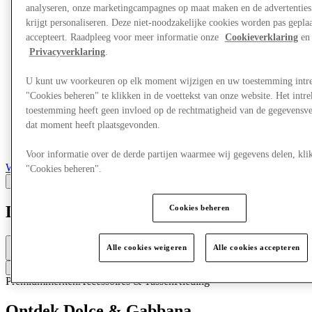
analyseren, onze marketingcampagnes op maat maken en de advertenties 
krijgt personaliseren. Deze niet-noodzakelijke cookies worden pas geplaat
accepteert. Raadpleeg voor meer informatie onze
Cookieverklaring
en 
Privacyverklaring
.
U kunt uw voorkeuren op elk moment wijzigen en uw toestemming intr
"Cookies beheren" te klikken in de voettekst van onze website. Het int
toestemming heeft geen invloed op de rechtmatigheid van de gegevensve
dat moment heeft plaatsgevonden.
Voor informatie over de derde partijen waarmee wij gegevens delen, klik
Winkels
"Cookies beheren".
Dolce & Gabbana
Cookies beheren
Open
Alle cookies weigeren
Alle cookies accepteren
10a.m. - 8p.m.
Contacteer de winkel
Premiummerken
Accessoires & Tassen
Kleding
Ontdek Dolce & Gabbana