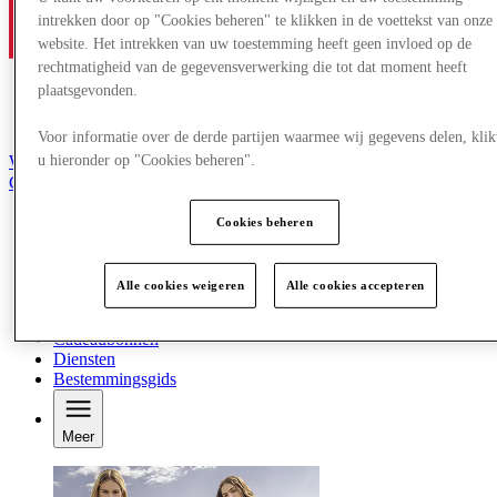
intrekken door op "Cookies beheren" te klikken in de voettekst van onze
website. Het intrekken van uw toestemming heeft geen invloed op de
rechtmatigheid van de gegevensverwerking die tot dat moment heeft
plaatsgevonden.
Voor informatie over de derde partijen waarmee wij gegevens delen, klik
u hieronder op "Cookies beheren".
Word lid van de Club
Gered,
nl
Cookies beheren
Winkels
Aanbiedingen
Plan je bezoek
Alle cookies weigeren
Alle cookies accepteren
Wat is er aan
Eet & Drink
Cadeaubonnen
Diensten
Bestemmingsgids
Meer