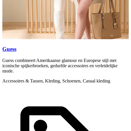
Guess
Guess combineert Amerikaanse glamour en Europese stijl met
L
iconische spijkerbroeken, gedurfde accessoires en verleidelijke
k
mode.
s
Accessoires & Tassen, Kleding, Schoenen, Casual kleding
A