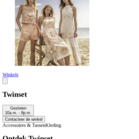
Winkels
Twinset
Gesloten
10a.m. - 8p.m.
Contacteer de winkel
Accessoires & Tassen
Kleding
Ontdek Twinset