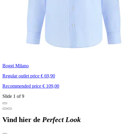
Boggi Milano
Regular outlet price € 69,90
R
Recommended price € 109,00
R
Slide 1 of 9
Vind hier de
Perfect Look