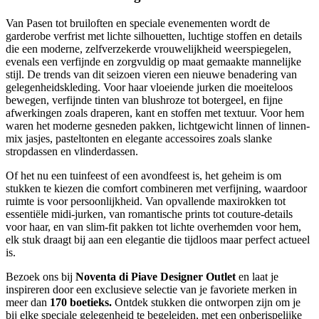
Van Pasen tot bruiloften en speciale evenementen wordt de
garderobe verfrist met lichte silhouetten, luchtige stoffen en details
die een moderne, zelfverzekerde vrouwelijkheid weerspiegelen,
evenals een verfijnde en zorgvuldig op maat gemaakte mannelijke
stijl. De trends van dit seizoen vieren een nieuwe benadering van
gelegenheidskleding. Voor haar vloeiende jurken die moeiteloos
bewegen, verfijnde tinten van blushroze tot botergeel, en fijne
afwerkingen zoals draperen, kant en stoffen met textuur. Voor hem
waren het moderne gesneden pakken, lichtgewicht linnen of linnen-
mix jasjes, pasteltonten en elegante accessoires zoals slanke
stropdassen en vlinderdassen.
Of het nu een tuinfeest of een avondfeest is, het geheim is om
stukken te kiezen die comfort combineren met verfijning, waardoor
ruimte is voor persoonlijkheid. Van opvallende maxirokken tot
essentiële midi-jurken, van romantische prints tot couture-details
voor haar, en van slim-fit pakken tot lichte overhemden voor hem,
elk stuk draagt bij aan een elegantie die tijdloos maar perfect actueel
is.
Bezoek ons bij
Noventa di Piave Designer Outlet
en laat je
inspireren door een exclusieve selectie van je favoriete merken in
meer dan
170 boetieks.
Ontdek stukken die ontworpen zijn om je
bij elke speciale gelegenheid te begeleiden, met een onberispelijke