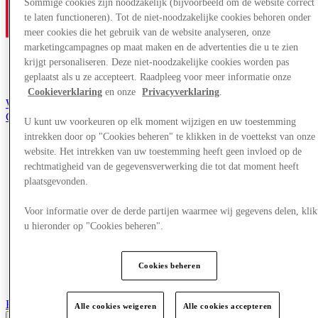
Sommige cookies zijn noodzakelijk (bijvoorbeeld om de website correct
te laten functioneren). Tot de niet-noodzakelijke cookies behoren onder
meer cookies die het gebruik van de website analyseren, onze
marketingcampagnes op maat maken en de advertenties die u te zien
krijgt personaliseren. Deze niet-noodzakelijke cookies worden pas
geplaatst als u ze accepteert. Raadpleeg voor meer informatie onze
Cookieverklaring
en onze
Privacyverklaring
.
Word lid van de Club
Gered,
U kunt uw voorkeuren op elk moment wijzigen en uw toestemming
nl
intrekken door op "Cookies beheren" te klikken in de voettekst van onze
website. Het intrekken van uw toestemming heeft geen invloed op de
Winkels
Aanbiedingen
rechtmatigheid van de gegevensverwerking die tot dat moment heeft
Plan je bezoek
plaatsgevonden.
Wat is er aan
Eet & Drink
Voor informatie over de derde partijen waarmee wij gegevens delen, klik
Cadeaubonnen
u hieronder op "Cookies beheren".
Diensten
Bestemmingsgids
Cookies beheren
More
Back
Alle cookies weigeren
Alle cookies accepteren