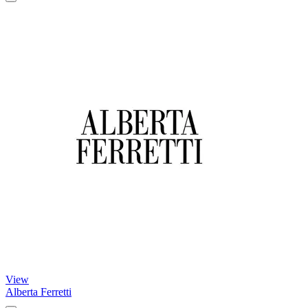
View
Alberta Ferretti
A