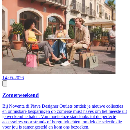
14-05-2026
A
Zomerweekend
Bij Noventa di Piave Designer Outlets ontdek je nieuwe collecties
O
en onmisbare besparingen op zomerse must-haves om het meeste uit
b
je weekend te halen. Van moeiteloze stadslooks tot de perfecte
m
accessoires voor strand- of berguitvluchten, ontdek de selectie die
v
voor jou is samengesteld en kom ons bezoeken.
d