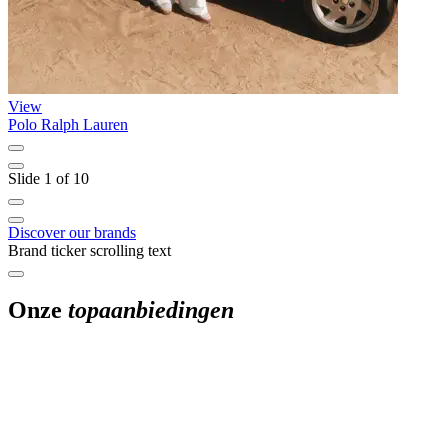
View
Polo Ralph Lauren
T
Slide 1 of 10
Discover our brands
Brand ticker scrolling text
Onze
topaanbiedingen