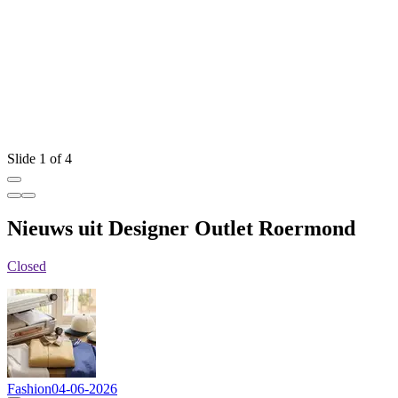
W
Slide 1 of 4
Nieuws uit Designer Outlet Roermond
Closed
Fashion
04-06-2026