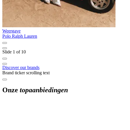
Weergave
W
Polo Ralph Lauren
T
Slide 1 of 10
Discover our brands
Brand ticker scrolling text
Onze
topaanbiedingen