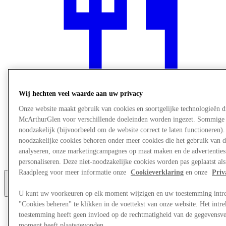
Wij hechten veel waarde aan uw privacy
Onze website maakt gebruik van cookies en soortgelijke technologieën d
McArthurGlen voor verschillende doeleinden worden ingezet. Sommige 
Restaurants
noodzakelijk (bijvoorbeeld om de website correct te laten functioneren).
Services
noodzakelijke cookies behoren onder meer cookies die het gebruik van d
Ontdek de regio
analyseren, onze marketingcampagnes op maat maken en de advertenties d
Gift Card
personaliseren. Deze niet-noodzakelijke cookies worden pas geplaatst als
Raadpleeg voor meer informatie onze
Cookieverklaring
en onze
Priv
Meer
U kunt uw voorkeuren op elk moment wijzigen en uw toestemming intr
"Cookies beheren" te klikken in de voettekst van onze website. Het int
toestemming heeft geen invloed op de rechtmatigheid van de gegevensve
moment heeft plaatsgevonden.