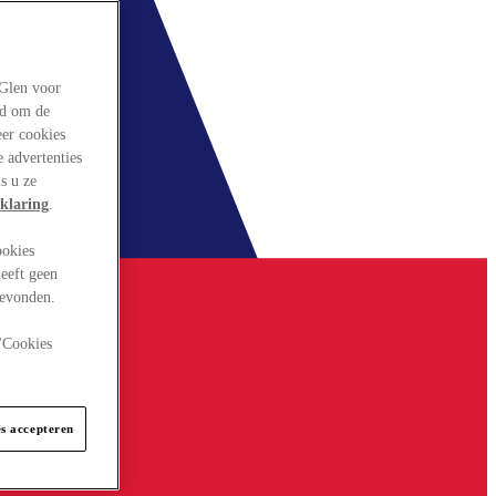
rGlen voor
ld om de
eer cookies
 advertenties
s u ze
klaring
.
ookies
eeft geen
gevonden.
 "Cookies
es accepteren