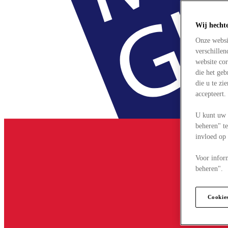
Wij hecht
Onze websi
verschille
website cor
die het ge
die u te zi
accepteert
U kunt uw 
beheren" te
invloed op
Voor infor
beheren".
Cookie