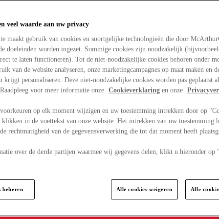
en veel waarde aan uw privacy
te maakt gebruik van cookies en soortgelijke technologieën die door McArthu
nde doeleinden worden ingezet. Sommige cookies zijn noodzakelijk (bijvoorbee
rect te laten functioneren). Tot de niet-noodzakelijke cookies behoren onder m
bruik van de website analyseren, onze marketingcampagnes op maat maken en de
en krijgt personaliseren. Deze niet-noodzakelijke cookies worden pas geplaatst al
. Raadpleeg voor meer informatie onze
Cookieverklaring
en onze
Privacyver
voorkeuren op elk moment wijzigen en uw toestemming intrekken door op "C
 klikken in de voettekst van onze website. Het intrekken van uw toestemming h
 de rechtmatigheid van de gegevensverwerking die tot dat moment heeft plaats
matie over de derde partijen waarmee wij gegevens delen, klikt u hieronder op
s beheren
Alle cookies weigeren
Alle cooki