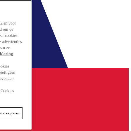
rGlen voor
ld om de
eer cookies
 advertenties
s u ze
klaring
.
ookies
eeft geen
gevonden.
 "Cookies
es accepteren