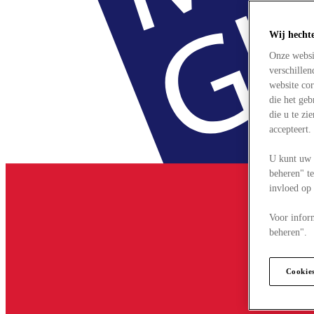
Wij hecht
Onze websi
verschille
website cor
die het ge
die u te zi
accepteert
U kunt uw 
beheren" te
invloed op
Voor infor
beheren".
Cookie