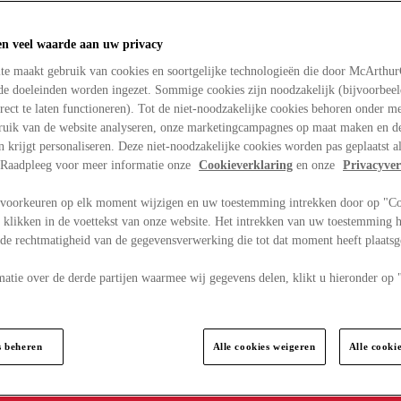
en veel waarde aan uw privacy
te maakt gebruik van cookies en soortgelijke technologieën die door McArthu
nde doeleinden worden ingezet. Sommige cookies zijn noodzakelijk (bijvoorbee
rect te laten functioneren). Tot de niet-noodzakelijke cookies behoren onder m
bruik van de website analyseren, onze marketingcampagnes op maat maken en de
en krijgt personaliseren. Deze niet-noodzakelijke cookies worden pas geplaatst al
. Raadpleeg voor meer informatie onze
Cookieverklaring
en onze
Privacyver
voorkeuren op elk moment wijzigen en uw toestemming intrekken door op "C
 klikken in de voettekst van onze website. Het intrekken van uw toestemming h
 de rechtmatigheid van de gegevensverwerking die tot dat moment heeft plaats
matie over de derde partijen waarmee wij gegevens delen, klikt u hieronder op
s beheren
Alle cookies weigeren
Alle cooki