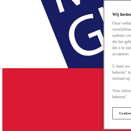
Wij hecht
Onze websi
verschille
website cor
die het ge
die u te zi
accepteert
U kunt uw 
beheren" te
invloed op
Voor infor
beheren".
Cookie