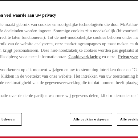
en veel waarde aan uw privacy
te maakt gebruik van cookies en soortgelijke technologieën die door McArthu
nde doeleinden worden ingezet. Sommige cookies zijn noodzakelijk (bijvoorbee
rect te laten functioneren). Tot de niet-noodzakelijke cookies behoren onder m
bruik van de website analyseren, onze marketingcampagnes op maat maken en de
en krijgt personaliseren. Deze niet-noodzakelijke cookies worden pas geplaatst al
. Raadpleeg voor meer informatie onze
Cookieverklaring
en onze
Privacyver
voorkeuren op elk moment wijzigen en uw toestemming intrekken door op "C
 klikken in de voettekst van onze website. Het intrekken van uw toestemming h
 de rechtmatigheid van de gegevensverwerking die tot dat moment heeft plaats
matie over de derde partijen waarmee wij gegevens delen, klikt u hieronder op
s beheren
Alle cookies weigeren
Alle cooki