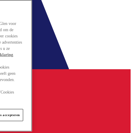
rGlen voor
ld om de
eer cookies
 advertenties
s u ze
klaring
.
ookies
eeft geen
gevonden.
 "Cookies
es accepteren