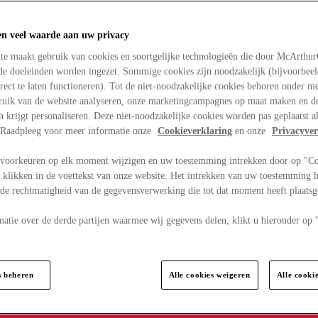
en veel waarde aan uw privacy
te maakt gebruik van cookies en soortgelijke technologieën die door McArthu
nde doeleinden worden ingezet. Sommige cookies zijn noodzakelijk (bijvoorbee
rect te laten functioneren). Tot de niet-noodzakelijke cookies behoren onder m
bruik van de website analyseren, onze marketingcampagnes op maat maken en de
en krijgt personaliseren. Deze niet-noodzakelijke cookies worden pas geplaatst al
. Raadpleeg voor meer informatie onze
Cookieverklaring
en onze
Privacyver
voorkeuren op elk moment wijzigen en uw toestemming intrekken door op "C
 klikken in de voettekst van onze website. Het intrekken van uw toestemming h
 de rechtmatigheid van de gegevensverwerking die tot dat moment heeft plaats
matie over de derde partijen waarmee wij gegevens delen, klikt u hieronder op
s beheren
Alle cookies weigeren
Alle cooki