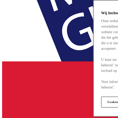
Wij hecht
Onze websi
verschille
website cor
die het ge
die u te zi
accepteert
U kunt uw 
beheren" te
invloed op
Voor infor
beheren".
Cookie