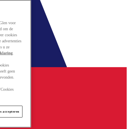
rGlen voor
ld om de
eer cookies
 advertenties
s u ze
klaring
.
ookies
eeft geen
gevonden.
 "Cookies
es accepteren