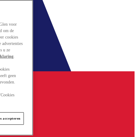
rGlen voor
ld om de
eer cookies
 advertenties
s u ze
klaring
.
ookies
eeft geen
gevonden.
 "Cookies
es accepteren