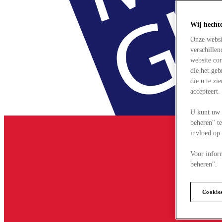
Wij hecht
Onze websi
verschille
website cor
die het ge
die u te zi
accepteert
U kunt uw 
beheren" te
invloed op
Voor infor
beheren".
Cookie