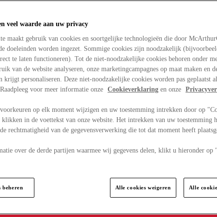
en veel waarde aan uw privacy
te maakt gebruik van cookies en soortgelijke technologieën die door McArthu
nde doeleinden worden ingezet. Sommige cookies zijn noodzakelijk (bijvoorbee
rect te laten functioneren). Tot de niet-noodzakelijke cookies behoren onder m
bruik van de website analyseren, onze marketingcampagnes op maat maken en de
en krijgt personaliseren. Deze niet-noodzakelijke cookies worden pas geplaatst al
. Raadpleeg voor meer informatie onze
Cookieverklaring
en onze
Privacyver
voorkeuren op elk moment wijzigen en uw toestemming intrekken door op "C
 klikken in de voettekst van onze website. Het intrekken van uw toestemming h
 de rechtmatigheid van de gegevensverwerking die tot dat moment heeft plaats
matie over de derde partijen waarmee wij gegevens delen, klikt u hieronder op
s beheren
Alle cookies weigeren
Alle cooki