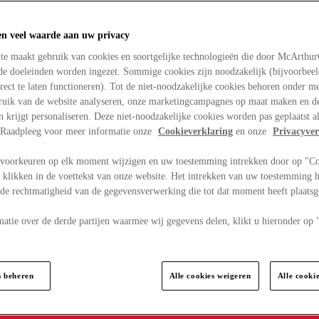
en veel waarde aan uw privacy
te maakt gebruik van cookies en soortgelijke technologieën die door McArthu
nde doeleinden worden ingezet. Sommige cookies zijn noodzakelijk (bijvoorbee
rect te laten functioneren). Tot de niet-noodzakelijke cookies behoren onder m
bruik van de website analyseren, onze marketingcampagnes op maat maken en de
en krijgt personaliseren. Deze niet-noodzakelijke cookies worden pas geplaatst al
. Raadpleeg voor meer informatie onze
Cookieverklaring
en onze
Privacyver
voorkeuren op elk moment wijzigen en uw toestemming intrekken door op "C
 klikken in de voettekst van onze website. Het intrekken van uw toestemming h
 de rechtmatigheid van de gegevensverwerking die tot dat moment heeft plaats
matie over de derde partijen waarmee wij gegevens delen, klikt u hieronder op
s beheren
Alle cookies weigeren
Alle cooki