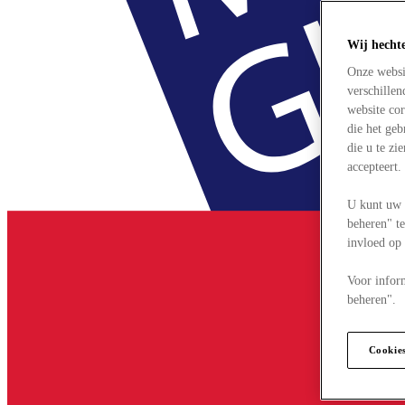
Wij hecht
Onze websi
verschille
website cor
die het ge
die u te zi
accepteert
U kunt uw 
beheren" te
invloed op
Voor infor
beheren".
Cookie