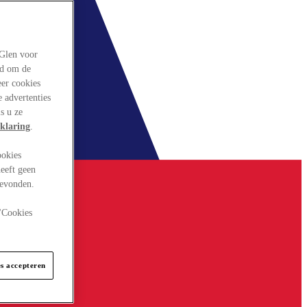
rGlen voor
ld om de
eer cookies
 advertenties
s u ze
klaring
.
ookies
eeft geen
gevonden.
 "Cookies
es accepteren