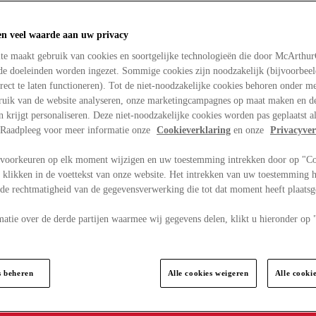
en veel waarde aan uw privacy
te maakt gebruik van cookies en soortgelijke technologieën die door McArthu
nde doeleinden worden ingezet. Sommige cookies zijn noodzakelijk (bijvoorbee
rect te laten functioneren). Tot de niet-noodzakelijke cookies behoren onder m
bruik van de website analyseren, onze marketingcampagnes op maat maken en de
en krijgt personaliseren. Deze niet-noodzakelijke cookies worden pas geplaatst al
. Raadpleeg voor meer informatie onze
Cookieverklaring
en onze
Privacyver
voorkeuren op elk moment wijzigen en uw toestemming intrekken door op "C
 klikken in de voettekst van onze website. Het intrekken van uw toestemming h
 de rechtmatigheid van de gegevensverwerking die tot dat moment heeft plaats
matie over de derde partijen waarmee wij gegevens delen, klikt u hieronder op
s beheren
Alle cookies weigeren
Alle cooki