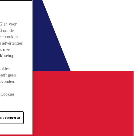
rGlen voor
ld om de
eer cookies
 advertenties
s u ze
klaring
.
ookies
eeft geen
gevonden.
 "Cookies
es accepteren