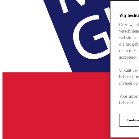
Wij hecht
Onze websi
verschille
website cor
die het ge
die u te zi
accepteert
U kunt uw 
beheren" te
invloed op
Voor infor
beheren".
Cookie