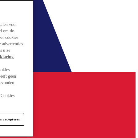
rGlen voor
ld om de
eer cookies
 advertenties
s u ze
klaring
.
ookies
eeft geen
gevonden.
 "Cookies
es accepteren