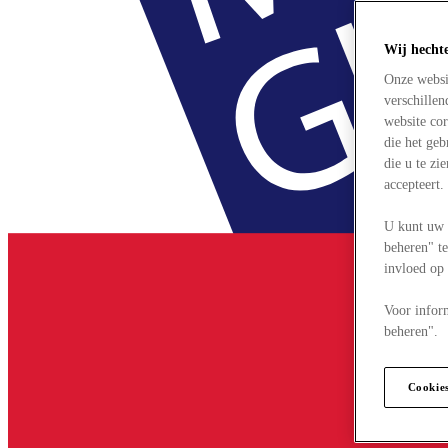
Wij hecht
Onze websi
verschille
website cor
die het ge
die u te zi
accepteert
U kunt uw 
beheren" te
invloed op
Voor infor
beheren".
Cookie