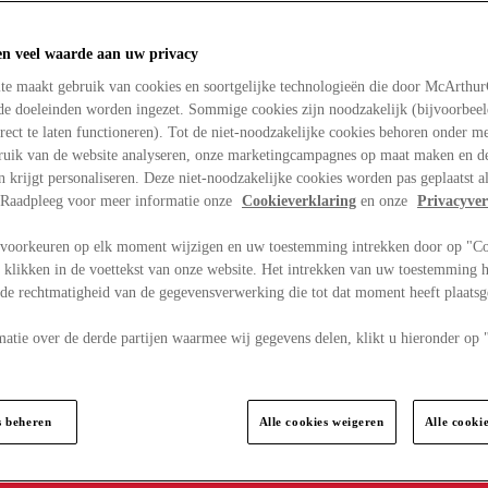
en veel waarde aan uw privacy
te maakt gebruik van cookies en soortgelijke technologieën die door McArthu
nde doeleinden worden ingezet. Sommige cookies zijn noodzakelijk (bijvoorbee
rect te laten functioneren). Tot de niet-noodzakelijke cookies behoren onder m
bruik van de website analyseren, onze marketingcampagnes op maat maken en de
en krijgt personaliseren. Deze niet-noodzakelijke cookies worden pas geplaatst al
. Raadpleeg voor meer informatie onze
Cookieverklaring
en onze
Privacyver
voorkeuren op elk moment wijzigen en uw toestemming intrekken door op "C
 klikken in de voettekst van onze website. Het intrekken van uw toestemming h
 de rechtmatigheid van de gegevensverwerking die tot dat moment heeft plaats
matie over de derde partijen waarmee wij gegevens delen, klikt u hieronder op
s beheren
Alle cookies weigeren
Alle cooki