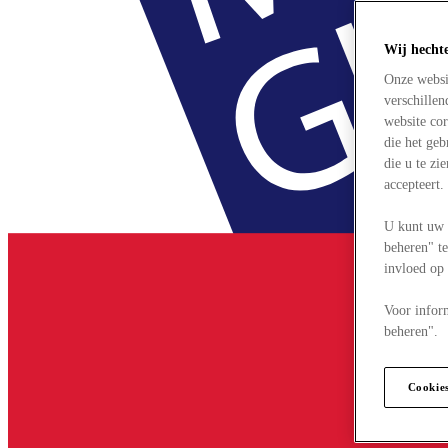
Wij hecht
Onze websi
verschille
website cor
die het ge
die u te zi
accepteert
U kunt uw 
beheren" te
invloed op
Voor infor
beheren".
Cookie