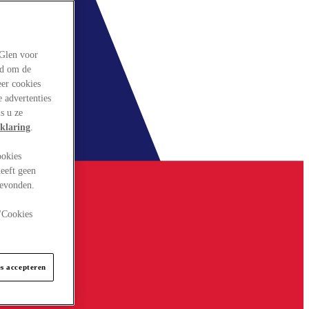
rGlen voor
ld om de
eer cookies
 advertenties
s u ze
klaring
.
ookies
eeft geen
gevonden.
 "Cookies
es accepteren