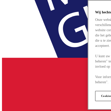
Wij hecht
Onze websi
verschille
website cor
die het ge
die u te zi
accepteert
U kunt uw 
beheren" te
invloed op
Voor infor
beheren".
Cookie