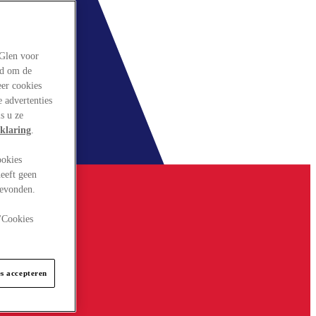
rGlen voor
ld om de
eer cookies
 advertenties
s u ze
klaring
.
ookies
eeft geen
gevonden.
 "Cookies
es accepteren