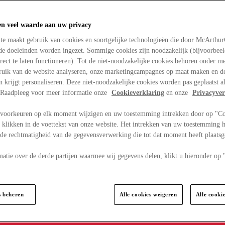
en veel waarde aan uw privacy
te maakt gebruik van cookies en soortgelijke technologieën die door McArthu
nde doeleinden worden ingezet. Sommige cookies zijn noodzakelijk (bijvoorbee
rect te laten functioneren). Tot de niet-noodzakelijke cookies behoren onder m
bruik van de website analyseren, onze marketingcampagnes op maat maken en de
en krijgt personaliseren. Deze niet-noodzakelijke cookies worden pas geplaatst al
. Raadpleeg voor meer informatie onze
Cookieverklaring
en onze
Privacyver
voorkeuren op elk moment wijzigen en uw toestemming intrekken door op "C
 klikken in de voettekst van onze website. Het intrekken van uw toestemming h
 de rechtmatigheid van de gegevensverwerking die tot dat moment heeft plaats
matie over de derde partijen waarmee wij gegevens delen, klikt u hieronder op
s beheren
Alle cookies weigeren
Alle cooki