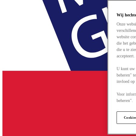
Wij hecht
Onze websi
verschille
website cor
die het ge
die u te zi
accepteert
U kunt uw 
beheren" te
invloed op
Voor infor
beheren".
Cookie