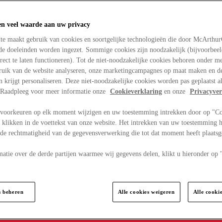
en veel waarde aan uw privacy
te maakt gebruik van cookies en soortgelijke technologieën die door McArthu
nde doeleinden worden ingezet. Sommige cookies zijn noodzakelijk (bijvoorbee
rect te laten functioneren). Tot de niet-noodzakelijke cookies behoren onder m
bruik van de website analyseren, onze marketingcampagnes op maat maken en de
en krijgt personaliseren. Deze niet-noodzakelijke cookies worden pas geplaatst al
. Raadpleeg voor meer informatie onze
Cookieverklaring
en onze
Privacyver
voorkeuren op elk moment wijzigen en uw toestemming intrekken door op "C
 klikken in de voettekst van onze website. Het intrekken van uw toestemming h
 de rechtmatigheid van de gegevensverwerking die tot dat moment heeft plaats
matie over de derde partijen waarmee wij gegevens delen, klikt u hieronder op
s beheren
Alle cookies weigeren
Alle cooki