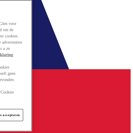
rGlen voor
ld om de
eer cookies
 advertenties
s u ze
klaring
.
ookies
eeft geen
gevonden.
 "Cookies
es accepteren