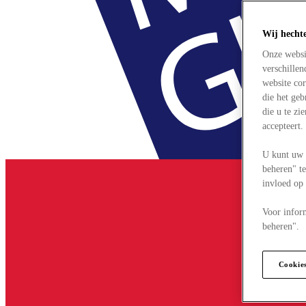
Wij hecht
Onze websi
verschille
website cor
die het ge
die u te zi
accepteert
U kunt uw 
beheren" te
invloed op
Voor infor
beheren".
Cookie