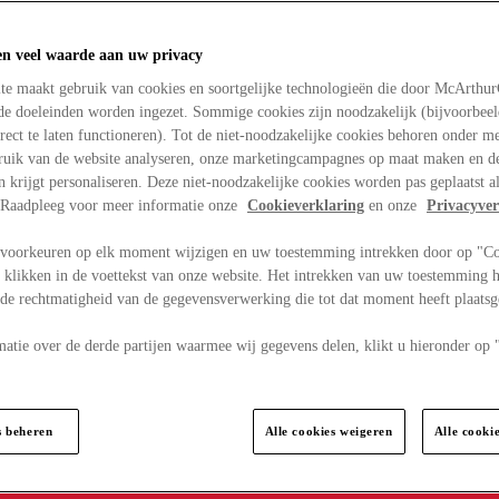
en veel waarde aan uw privacy
te maakt gebruik van cookies en soortgelijke technologieën die door McArthu
nde doeleinden worden ingezet. Sommige cookies zijn noodzakelijk (bijvoorbee
rect te laten functioneren). Tot de niet-noodzakelijke cookies behoren onder m
bruik van de website analyseren, onze marketingcampagnes op maat maken en de
en krijgt personaliseren. Deze niet-noodzakelijke cookies worden pas geplaatst al
. Raadpleeg voor meer informatie onze
Cookieverklaring
en onze
Privacyver
voorkeuren op elk moment wijzigen en uw toestemming intrekken door op "C
 klikken in de voettekst van onze website. Het intrekken van uw toestemming h
 de rechtmatigheid van de gegevensverwerking die tot dat moment heeft plaats
matie over de derde partijen waarmee wij gegevens delen, klikt u hieronder op
s beheren
Alle cookies weigeren
Alle cooki