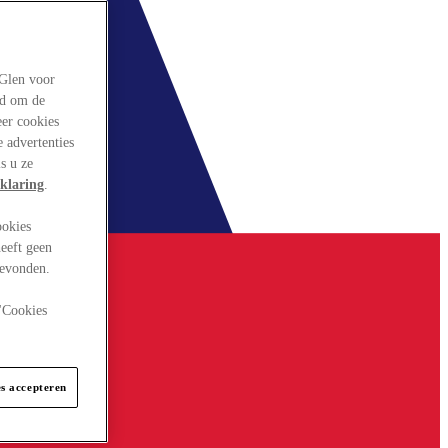
rGlen voor
ld om de
eer cookies
 advertenties
s u ze
klaring
.
ookies
eeft geen
gevonden.
 "Cookies
es accepteren