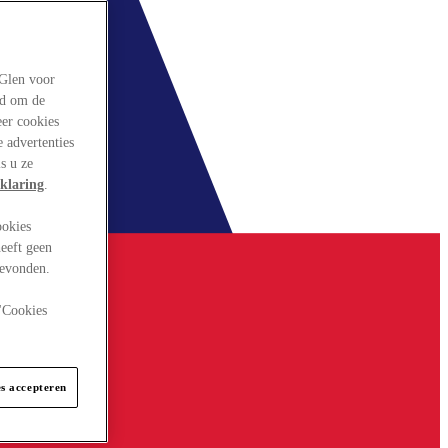
rGlen voor
ld om de
eer cookies
 advertenties
s u ze
klaring
.
ookies
eeft geen
gevonden.
 "Cookies
es accepteren