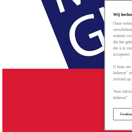
Wij hecht
Onze websi
verschille
website cor
die het ge
die u te zi
accepteert
U kunt uw 
beheren" te
invloed op
Voor infor
beheren".
Cookie