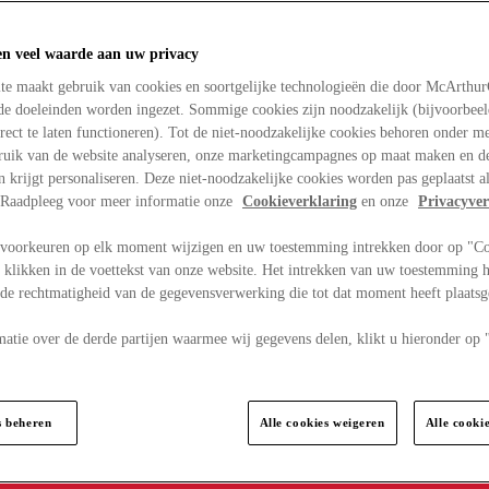
en veel waarde aan uw privacy
te maakt gebruik van cookies en soortgelijke technologieën die door McArthu
nde doeleinden worden ingezet. Sommige cookies zijn noodzakelijk (bijvoorbee
rect te laten functioneren). Tot de niet-noodzakelijke cookies behoren onder m
bruik van de website analyseren, onze marketingcampagnes op maat maken en de
en krijgt personaliseren. Deze niet-noodzakelijke cookies worden pas geplaatst al
. Raadpleeg voor meer informatie onze
Cookieverklaring
en onze
Privacyver
voorkeuren op elk moment wijzigen en uw toestemming intrekken door op "C
 klikken in de voettekst van onze website. Het intrekken van uw toestemming h
 de rechtmatigheid van de gegevensverwerking die tot dat moment heeft plaats
matie over de derde partijen waarmee wij gegevens delen, klikt u hieronder op
s beheren
Alle cookies weigeren
Alle cooki