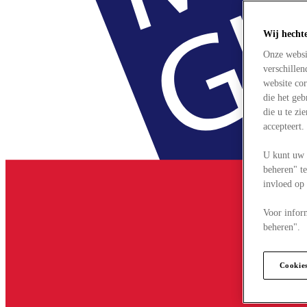
Wij hecht
Onze websi
verschille
website cor
die het ge
die u te zi
accepteert
U kunt uw 
beheren" te
invloed op
Voor infor
beheren".
Cookie