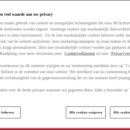
en veel waarde aan uw privacy
te maakt gebruik van cookies en soortgelijke technologieën die door McArthu
nde doeleinden worden ingezet. Sommige cookies zijn noodzakelijk (bijvoorbee
rect te laten functioneren). Tot de niet-noodzakelijke cookies behoren onder m
bruik van de website analyseren, onze marketingcampagnes op maat maken en de
en krijgt personaliseren. Deze niet-noodzakelijke cookies worden pas geplaatst al
. Raadpleeg voor meer informatie onze
Cookieverklaring
en onze
Privacyver
voorkeuren op elk moment wijzigen en uw toestemming intrekken door op "C
 klikken in de voettekst van onze website. Het intrekken van uw toestemming h
 de rechtmatigheid van de gegevensverwerking die tot dat moment heeft plaats
matie over de derde partijen waarmee wij gegevens delen, klikt u hieronder op
s beheren
Alle cookies weigeren
Alle cooki