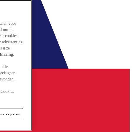
rGlen voor
ld om de
eer cookies
 advertenties
s u ze
klaring
.
ookies
eeft geen
gevonden.
 "Cookies
es accepteren