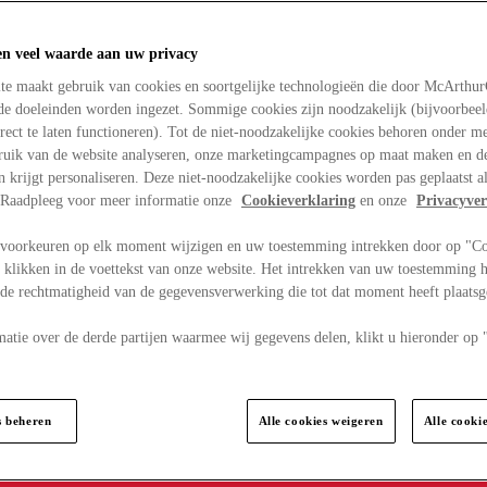
en veel waarde aan uw privacy
te maakt gebruik van cookies en soortgelijke technologieën die door McArthu
nde doeleinden worden ingezet. Sommige cookies zijn noodzakelijk (bijvoorbee
rect te laten functioneren). Tot de niet-noodzakelijke cookies behoren onder m
bruik van de website analyseren, onze marketingcampagnes op maat maken en de
en krijgt personaliseren. Deze niet-noodzakelijke cookies worden pas geplaatst al
. Raadpleeg voor meer informatie onze
Cookieverklaring
en onze
Privacyver
voorkeuren op elk moment wijzigen en uw toestemming intrekken door op "C
 klikken in de voettekst van onze website. Het intrekken van uw toestemming h
 de rechtmatigheid van de gegevensverwerking die tot dat moment heeft plaats
matie over de derde partijen waarmee wij gegevens delen, klikt u hieronder op
s beheren
Alle cookies weigeren
Alle cooki