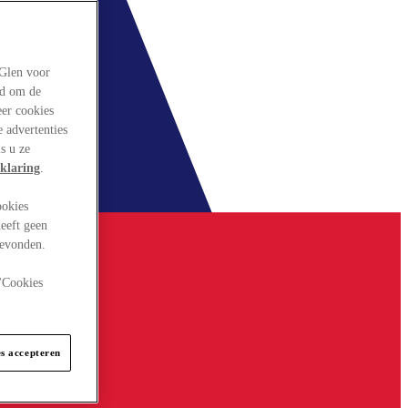
rGlen voor
ld om de
eer cookies
 advertenties
s u ze
klaring
.
ookies
eeft geen
gevonden.
 "Cookies
es accepteren