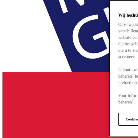
Wij hecht
Onze websi
verschille
website cor
die het ge
die u te zi
accepteert
U kunt uw 
beheren" te
invloed op
Voor infor
beheren".
Cookie