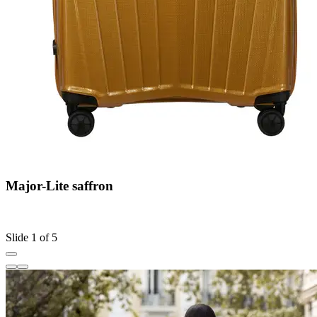
Major-Lite saffron
C
S
Slide 1 of 5