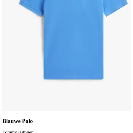
Blauwe Polo
Tommy Hilfiger
T