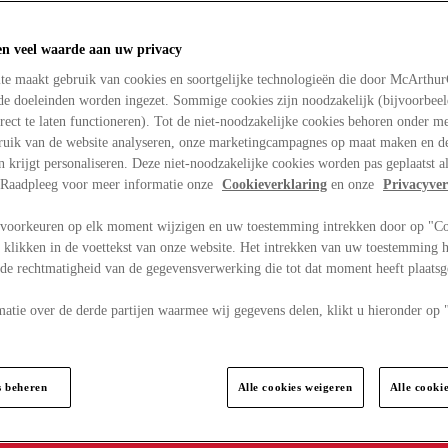
en veel waarde aan uw privacy
te maakt gebruik van cookies en soortgelijke technologieën die door McArthu
nde doeleinden worden ingezet. Sommige cookies zijn noodzakelijk (bijvoorbee
rect te laten functioneren). Tot de niet-noodzakelijke cookies behoren onder m
bruik van de website analyseren, onze marketingcampagnes op maat maken en de
en krijgt personaliseren. Deze niet-noodzakelijke cookies worden pas geplaatst al
. Raadpleeg voor meer informatie onze
Cookieverklaring
en onze
Privacyver
voorkeuren op elk moment wijzigen en uw toestemming intrekken door op "C
 klikken in de voettekst van onze website. Het intrekken van uw toestemming h
 de rechtmatigheid van de gegevensverwerking die tot dat moment heeft plaats
matie over de derde partijen waarmee wij gegevens delen, klikt u hieronder op
s beheren
Alle cookies weigeren
Alle cooki