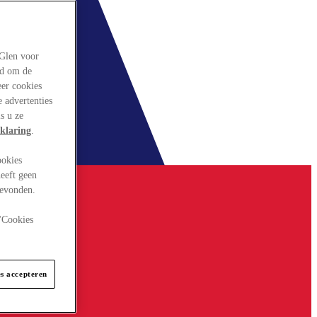
rGlen voor
ld om de
eer cookies
 advertenties
s u ze
klaring
.
ookies
eeft geen
gevonden.
 "Cookies
es accepteren