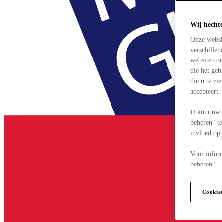
Wij hecht
Onze websi
verschille
website cor
die het ge
die u te zi
accepteert
U kunt uw 
beheren" te
invloed op
Voor infor
beheren".
Cookie