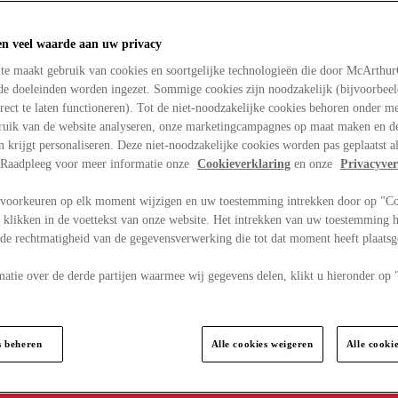
en veel waarde aan uw privacy
te maakt gebruik van cookies en soortgelijke technologieën die door McArthu
nde doeleinden worden ingezet. Sommige cookies zijn noodzakelijk (bijvoorbee
rect te laten functioneren). Tot de niet-noodzakelijke cookies behoren onder m
bruik van de website analyseren, onze marketingcampagnes op maat maken en de
en krijgt personaliseren. Deze niet-noodzakelijke cookies worden pas geplaatst al
. Raadpleeg voor meer informatie onze
Cookieverklaring
en onze
Privacyver
voorkeuren op elk moment wijzigen en uw toestemming intrekken door op "C
 klikken in de voettekst van onze website. Het intrekken van uw toestemming h
 de rechtmatigheid van de gegevensverwerking die tot dat moment heeft plaats
matie over de derde partijen waarmee wij gegevens delen, klikt u hieronder op
s beheren
Alle cookies weigeren
Alle cooki