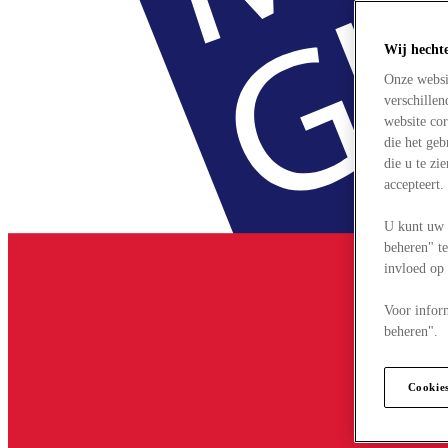
Wij hecht
Onze websi
verschille
website cor
die het ge
die u te zi
accepteert
U kunt uw 
beheren" te
invloed op
Voor infor
beheren".
Cookie