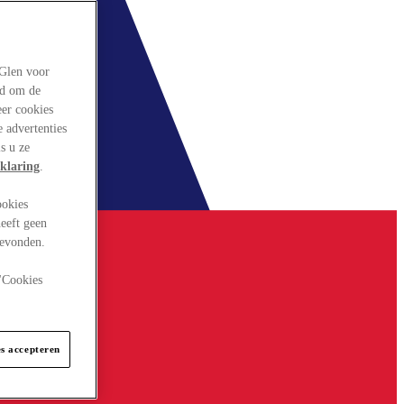
rGlen voor
ld om de
eer cookies
 advertenties
s u ze
klaring
.
ookies
eeft geen
gevonden.
 "Cookies
es accepteren