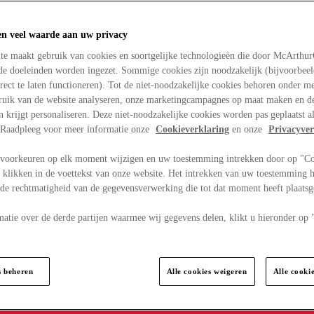
en veel waarde aan uw privacy
te maakt gebruik van cookies en soortgelijke technologieën die door McArthu
nde doeleinden worden ingezet. Sommige cookies zijn noodzakelijk (bijvoorbee
rect te laten functioneren). Tot de niet-noodzakelijke cookies behoren onder m
bruik van de website analyseren, onze marketingcampagnes op maat maken en de
en krijgt personaliseren. Deze niet-noodzakelijke cookies worden pas geplaatst al
. Raadpleeg voor meer informatie onze
Cookieverklaring
en onze
Privacyver
voorkeuren op elk moment wijzigen en uw toestemming intrekken door op "C
 klikken in de voettekst van onze website. Het intrekken van uw toestemming h
 de rechtmatigheid van de gegevensverwerking die tot dat moment heeft plaats
matie over de derde partijen waarmee wij gegevens delen, klikt u hieronder op
s beheren
Alle cookies weigeren
Alle cooki