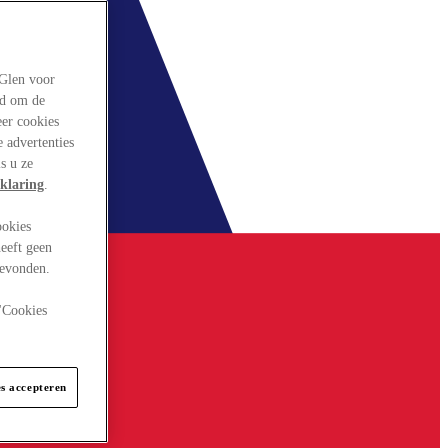
rGlen voor
ld om de
eer cookies
 advertenties
s u ze
klaring
.
ookies
eeft geen
gevonden.
 "Cookies
es accepteren