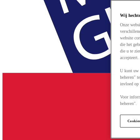
Wij hecht
Onze websi
verschille
website cor
die het ge
die u te zi
accepteert
U kunt uw 
beheren" te
invloed op
Voor infor
beheren".
Cookie