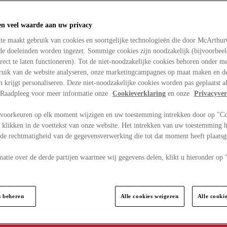
en veel waarde aan uw privacy
te maakt gebruik van cookies en soortgelijke technologieën die door McArthu
nde doeleinden worden ingezet. Sommige cookies zijn noodzakelijk (bijvoorbee
rect te laten functioneren). Tot de niet-noodzakelijke cookies behoren onder m
bruik van de website analyseren, onze marketingcampagnes op maat maken en de
en krijgt personaliseren. Deze niet-noodzakelijke cookies worden pas geplaatst al
. Raadpleeg voor meer informatie onze
Cookieverklaring
en onze
Privacyver
voorkeuren op elk moment wijzigen en uw toestemming intrekken door op "C
 klikken in de voettekst van onze website. Het intrekken van uw toestemming h
 de rechtmatigheid van de gegevensverwerking die tot dat moment heeft plaats
matie over de derde partijen waarmee wij gegevens delen, klikt u hieronder op
s beheren
Alle cookies weigeren
Alle cooki