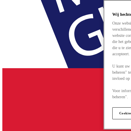
Wij hecht
Onze websi
verschille
website cor
die het ge
die u te zi
accepteert
U kunt uw 
beheren" te
invloed op
Voor infor
beheren".
Cookie