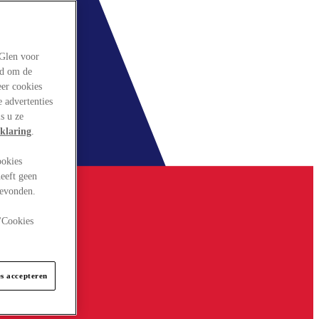
rGlen voor
ld om de
eer cookies
 advertenties
s u ze
klaring
.
ookies
eeft geen
gevonden.
 "Cookies
es accepteren