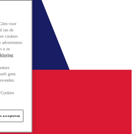
rGlen voor
ld om de
eer cookies
 advertenties
s u ze
klaring
.
ookies
eeft geen
gevonden.
 "Cookies
es accepteren