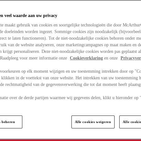
en veel waarde aan uw privacy
te maakt gebruik van cookies en soortgelijke technologieën die door McArthu
nde doeleinden worden ingezet. Sommige cookies zijn noodzakelijk (bijvoorbee
rect te laten functioneren). Tot de niet-noodzakelijke cookies behoren onder m
bruik van de website analyseren, onze marketingcampagnes op maat maken en de
en krijgt personaliseren. Deze niet-noodzakelijke cookies worden pas geplaatst al
. Raadpleeg voor meer informatie onze
Cookieverklaring
en onze
Privacyver
voorkeuren op elk moment wijzigen en uw toestemming intrekken door op "C
 klikken in de voettekst van onze website. Het intrekken van uw toestemming h
 de rechtmatigheid van de gegevensverwerking die tot dat moment heeft plaats
matie over de derde partijen waarmee wij gegevens delen, klikt u hieronder op
s beheren
Alle cookies weigeren
Alle cooki