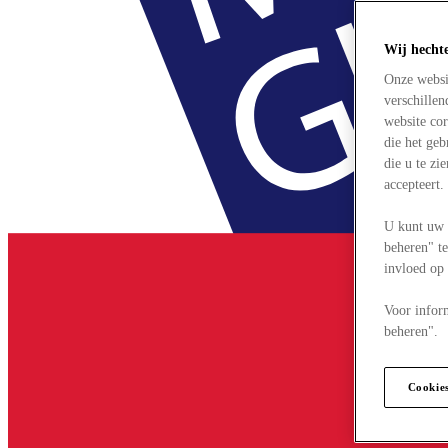
Wij hecht
Onze websi
verschille
website cor
die het ge
die u te zi
accepteert
U kunt uw 
beheren" te
invloed op
Voor infor
beheren".
Cookie