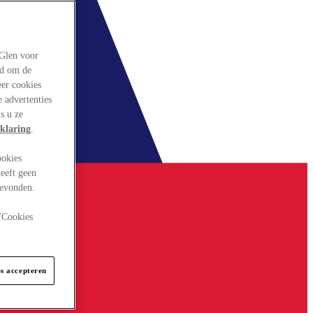
rGlen voor
ld om de
eer cookies
 advertenties
s u ze
klaring
.
ookies
eeft geen
gevonden.
 "Cookies
es accepteren