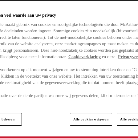
en veel waarde aan uw privacy
te maakt gebruik van cookies en soortgelijke technologieën die door McArthu
nde doeleinden worden ingezet. Sommige cookies zijn noodzakelijk (bijvoorbee
rect te laten functioneren). Tot de niet-noodzakelijke cookies behoren onder m
bruik van de website analyseren, onze marketingcampagnes op maat maken en de
en krijgt personaliseren. Deze niet-noodzakelijke cookies worden pas geplaatst al
. Raadpleeg voor meer informatie onze
Cookieverklaring
en onze
Privacyver
voorkeuren op elk moment wijzigen en uw toestemming intrekken door op "C
 klikken in de voettekst van onze website. Het intrekken van uw toestemming h
 de rechtmatigheid van de gegevensverwerking die tot dat moment heeft plaats
matie over de derde partijen waarmee wij gegevens delen, klikt u hieronder op
s beheren
Alle cookies weigeren
Alle cooki