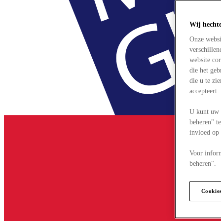
Wij hecht
Onze websi
verschille
website cor
die het ge
die u te zi
accepteert
U kunt uw 
beheren" te
invloed op
Voor infor
beheren".
Cookie