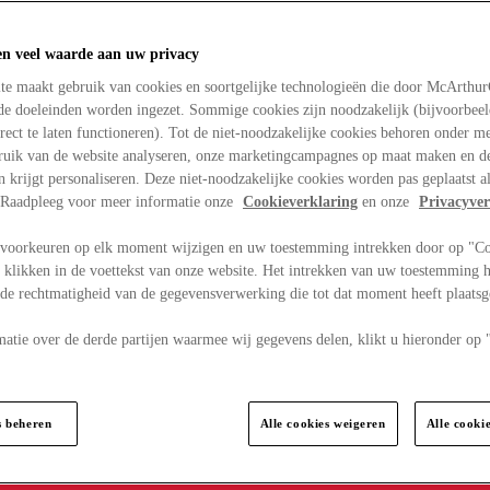
en veel waarde aan uw privacy
te maakt gebruik van cookies en soortgelijke technologieën die door McArthu
nde doeleinden worden ingezet. Sommige cookies zijn noodzakelijk (bijvoorbee
rect te laten functioneren). Tot de niet-noodzakelijke cookies behoren onder m
bruik van de website analyseren, onze marketingcampagnes op maat maken en de
en krijgt personaliseren. Deze niet-noodzakelijke cookies worden pas geplaatst al
. Raadpleeg voor meer informatie onze
Cookieverklaring
en onze
Privacyver
voorkeuren op elk moment wijzigen en uw toestemming intrekken door op "C
 klikken in de voettekst van onze website. Het intrekken van uw toestemming h
 de rechtmatigheid van de gegevensverwerking die tot dat moment heeft plaats
matie over de derde partijen waarmee wij gegevens delen, klikt u hieronder op
s beheren
Alle cookies weigeren
Alle cooki