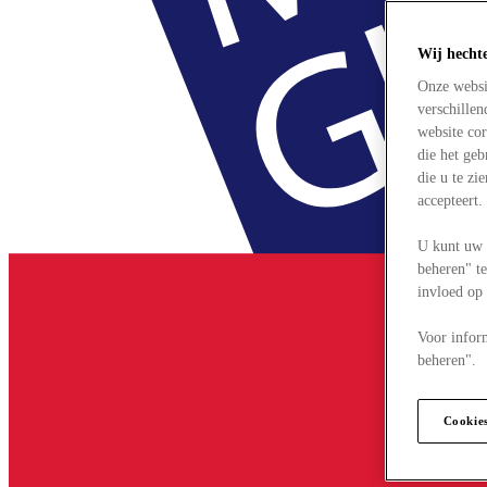
Wij hecht
Onze websi
verschille
website cor
die het ge
die u te zi
accepteert
U kunt uw 
beheren" te
invloed op
Voor infor
beheren".
Cookie