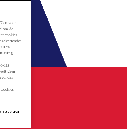
rGlen voor
ld om de
eer cookies
 advertenties
s u ze
klaring
.
ookies
eeft geen
gevonden.
 "Cookies
es accepteren