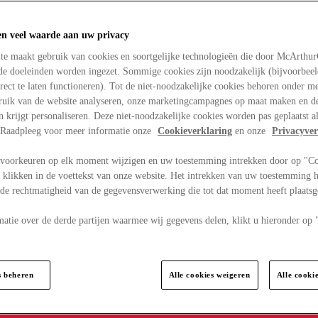
en veel waarde aan uw privacy
te maakt gebruik van cookies en soortgelijke technologieën die door McArthu
nde doeleinden worden ingezet. Sommige cookies zijn noodzakelijk (bijvoorbee
rect te laten functioneren). Tot de niet-noodzakelijke cookies behoren onder m
bruik van de website analyseren, onze marketingcampagnes op maat maken en de
en krijgt personaliseren. Deze niet-noodzakelijke cookies worden pas geplaatst al
. Raadpleeg voor meer informatie onze
Cookieverklaring
en onze
Privacyver
voorkeuren op elk moment wijzigen en uw toestemming intrekken door op "C
 klikken in de voettekst van onze website. Het intrekken van uw toestemming h
 de rechtmatigheid van de gegevensverwerking die tot dat moment heeft plaats
matie over de derde partijen waarmee wij gegevens delen, klikt u hieronder op
s beheren
Alle cookies weigeren
Alle cooki