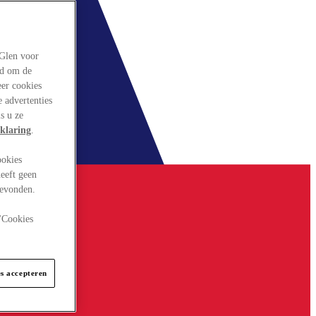
rGlen voor
ld om de
eer cookies
 advertenties
s u ze
klaring
.
ookies
eeft geen
gevonden.
 "Cookies
es accepteren