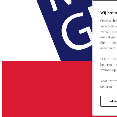
Wij hecht
Onze websi
verschille
website cor
die het ge
die u te zi
accepteert
U kunt uw 
beheren" te
invloed op
Voor infor
beheren".
Cookie