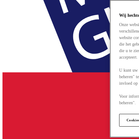
Wij hecht
Onze websi
verschille
website cor
die het ge
die u te zi
accepteert
U kunt uw 
beheren" te
invloed op
Voor infor
beheren".
Cookie