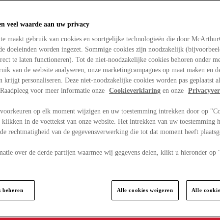
en veel waarde aan uw privacy
te maakt gebruik van cookies en soortgelijke technologieën die door McArthu
nde doeleinden worden ingezet. Sommige cookies zijn noodzakelijk (bijvoorbee
rect te laten functioneren). Tot de niet-noodzakelijke cookies behoren onder m
bruik van de website analyseren, onze marketingcampagnes op maat maken en de
en krijgt personaliseren. Deze niet-noodzakelijke cookies worden pas geplaatst al
. Raadpleeg voor meer informatie onze
Cookieverklaring
en onze
Privacyver
voorkeuren op elk moment wijzigen en uw toestemming intrekken door op "C
 klikken in de voettekst van onze website. Het intrekken van uw toestemming h
 de rechtmatigheid van de gegevensverwerking die tot dat moment heeft plaats
matie over de derde partijen waarmee wij gegevens delen, klikt u hieronder op
s beheren
Alle cookies weigeren
Alle cooki