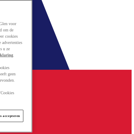
rGlen voor
ld om de
eer cookies
 advertenties
s u ze
klaring
.
ookies
eeft geen
gevonden.
 "Cookies
es accepteren