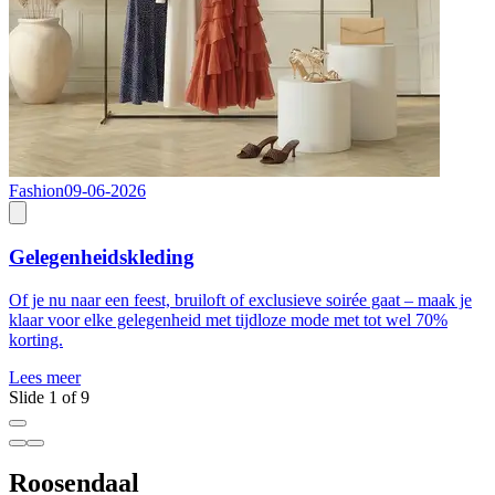
Fashion
09-06-2026
F
Gelegenheidskleding
Of je nu naar een feest, bruiloft of exclusieve soirée gaat – maak je
K
klaar voor elke gelegenheid met tijdloze mode met tot wel 70%
L
korting.
Lees meer
Slide 1 of 9
Roosendaal