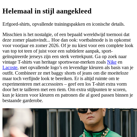
Helemaal in stijl aangekleed
Erfgoed-shirts, opvallende trainingspakken en iconische details.
Misschien is het nostalgie, of een bepaald wereldwijd toernooi dat
deze zomer plaatsvindt... Hoe dan ook: voetbalmode is in opkomst
voor voorjaar en zomer 2026. Of je nu kiest voor een complete look
van top tot teen of juist voor een subtielere aanpak, sport-
geïnspireerde jerseys zijn een sterk vertrekpunt. Ga op zoek naar
vintage T-shirts van heritage sportswear-merken zoals
Nike
en
Lacoste
, met opvallende logo’s en levendige kleuren als basis van je
outfit. Combineer ze met baggy shorts of jeans om die moeiteloze
maar toch verfijnde look te bereiken. Er is altijd ruimte om te
experimenteren met accessoires – geef een los T-shirt extra vorm
door het te tailleren met een riem. Om extra stijlpunten te scoren,
kun je kiezen voor kleuren en patronen die al goed passen binnen je
bestaande garderobe.