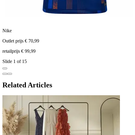
Nike
C
Outlet prijs € 70,99
O
retailprijs € 99,99
r
Slide 1 of 15
Related Articles