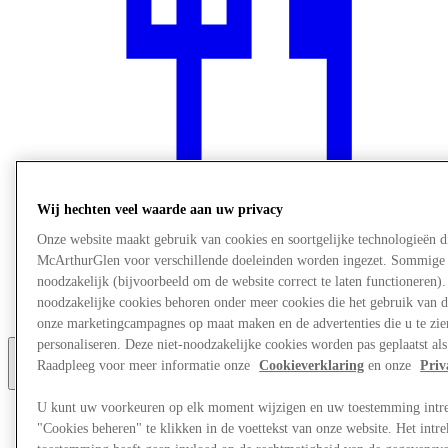
Wij hechten veel waarde aan uw privacy
Onze website maakt gebruik van cookies en soortgelijke technologieën d
Restaurants
McArthurGlen voor verschillende doeleinden worden ingezet. Sommige 
Services
noodzakelijk (bijvoorbeeld om de website correct te laten functioneren).
Ontdek de regio
noodzakelijke cookies behoren onder meer cookies die het gebruik van d
Gift Card
onze marketingcampagnes op maat maken en de advertenties die u te zien
personaliseren. Deze niet-noodzakelijke cookies worden pas geplaatst als
Raadpleeg voor meer informatie onze
Cookieverklaring
en onze
Priv
Meer
U kunt uw voorkeuren op elk moment wijzigen en uw toestemming intr
"Cookies beheren" te klikken in de voettekst van onze website. Het int