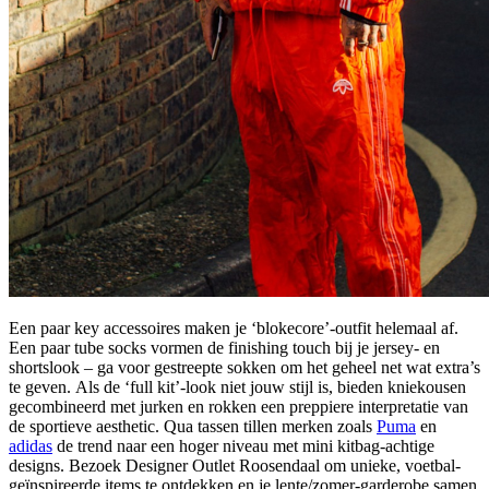
Een paar key accessoires maken je ‘blokecore’-outfit helemaal af.
Een paar tube socks vormen de finishing touch bij je jersey- en
shortslook – ga voor gestreepte sokken om het geheel net wat extra’s
te geven. Als de ‘full kit’-look niet jouw stijl is, bieden kniekousen
gecombineerd met jurken en rokken een preppiere interpretatie van
de sportieve aesthetic. Qua tassen tillen merken zoals
Puma
en
adidas
de trend naar een hoger niveau met mini kitbag-achtige
designs. Bezoek Designer Outlet Roosendaal om unieke, voetbal-
geïnspireerde items te ontdekken en je lente/zomer-garderobe samen