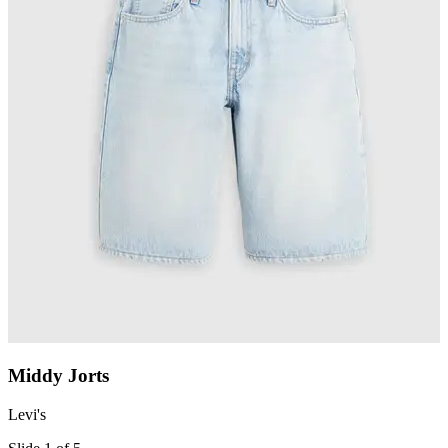
Middy Jorts
Levi's
L