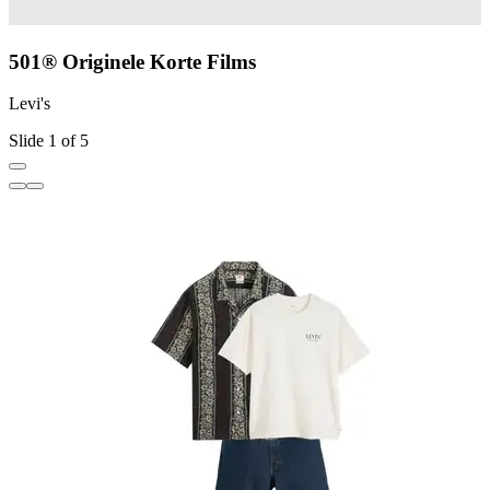
501® Originele Korte Films
Levi's
L
Slide 1 of 5