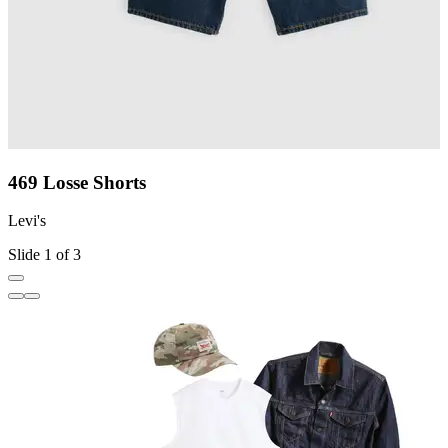
469 Losse Shorts
Levi's
L
Slide 1 of 3