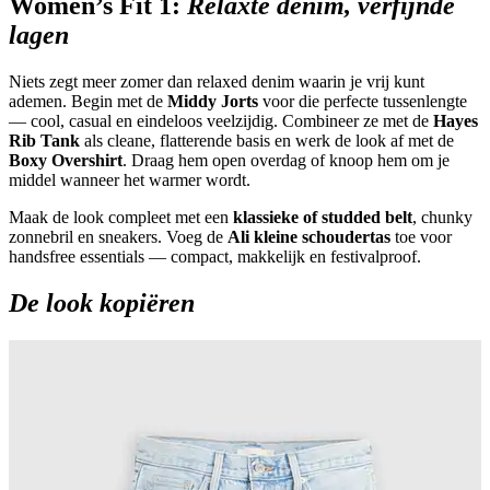
Women’s Fit 1:
Relaxte denim, verfijnde
lagen
Niets zegt meer zomer dan relaxed denim waarin je vrij kunt
ademen. Begin met de
Middy Jorts
voor die perfecte tussenlengte
— cool, casual en eindeloos veelzijdig. Combineer ze met de
Hayes
Rib Tank
als cleane, flatterende basis en werk de look af met de
Boxy Overshirt
. Draag hem open overdag of knoop hem om je
middel wanneer het warmer wordt.
Maak de look compleet met een
klassieke of studded belt
, chunky
zonnebril en sneakers. Voeg de
Ali kleine schoudertas
toe voor
handsfree essentials — compact, makkelijk en festivalproof.
De look kopiëren