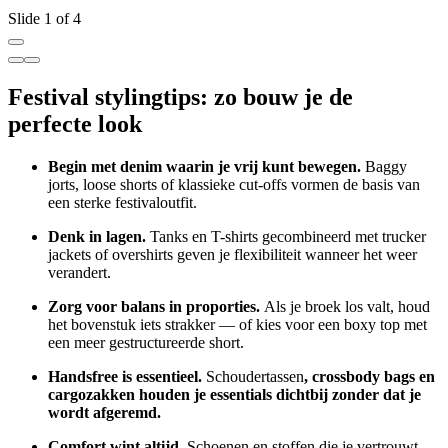
Slide 1 of 4
Festival stylingtips: zo bouw je de
perfecte look
Begin met denim waarin je vrij kunt bewegen.
Baggy
jorts
, loose shorts of klassieke cut-offs vormen de basis van
een sterke festivaloutfit.
Denk in lagen.
Tanks
en T-shirts gecombineerd met trucker
jackets of overshirts geven je flexibiliteit wanneer het weer
verandert.
Zorg voor balans in proporties.
Als je broek los valt, houd
het bovenstuk iets strakker — of kies voor een boxy top met
een meer gestructureerde short.
Handsfree is essentieel.
Schoudertassen
,
crossbody bags
en
cargozakken
houden je essentials dichtbij zonder dat je
wordt afgeremd.
Comfort wint altijd.
Schoenen en stoffen die je vertrouwt