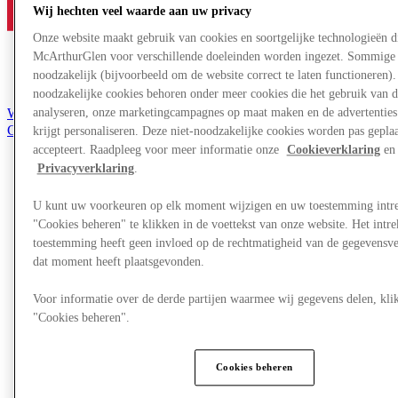
Wij hechten veel waarde aan uw privacy
Onze website maakt gebruik van cookies en soortgelijke technologieën d
McArthurGlen voor verschillende doeleinden worden ingezet. Sommige 
noodzakelijk (bijvoorbeeld om de website correct te laten functioneren). 
noodzakelijke cookies behoren onder meer cookies die het gebruik van d
Word lid van de Club
analyseren, onze marketingcampagnes op maat maken en de advertenties 
Gered,
krijgt personaliseren. Deze niet-noodzakelijke cookies worden pas geplaat
nl
accepteert. Raadpleeg voor meer informatie onze
Cookieverklaring
en 
Privacyverklaring
.
Winkels
Aanbiedingen
U kunt uw voorkeuren op elk moment wijzigen en uw toestemming intr
Plan je bezoek
Wat is er aan
"Cookies beheren" te klikken in de voettekst van onze website. Het int
Eet & Drink
toestemming heeft geen invloed op de rechtmatigheid van de gegevensve
Cadeaubonnen
dat moment heeft plaatsgevonden.
Diensten
Voor informatie over de derde partijen waarmee wij gegevens delen, klik
Meer
"Cookies beheren".
Cookies beheren