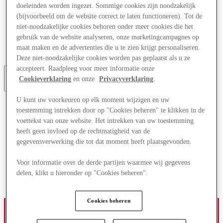
doeleinden worden ingezet. Sommige cookies zijn noodzakelijk
Aanbiedingen
Plan je bezoek
(bijvoorbeeld om de website correct te laten functioneren). Tot de
Wat is er aan
niet-noodzakelijke cookies behoren onder meer cookies die het
Eet & Drink
gebruik van de website analyseren, onze marketingcampagnes op
Cadeaubonnen
maat maken en de advertenties die u te zien krijgt personaliseren.
Diensten
Deze niet-noodzakelijke cookies worden pas geplaatst als u ze
accepteert. Raadpleeg voor meer informatie onze
Cookieverklaring
en onze
Privacyverklaring
.
Meer
U kunt uw voorkeuren op elk moment wijzigen en uw
toestemming intrekken door op "Cookies beheren" te klikken in de
voettekst van onze website. Het intrekken van uw toestemming
heeft geen invloed op de rechtmatigheid van de
gegevensverwerking die tot dat moment heeft plaatsgevonden.
Voor informatie over de derde partijen waarmee wij gegevens
delen, klikt u hieronder op "Cookies beheren".
Cookies beheren