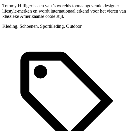
Tommy Hilfiger is een van 's werelds toonaangevende designer
R
lifestyle-merken en wordt internationaal erkend voor het vieren van
g
klassieke Amerikaanse coole stijl.
a
Kleding, Schoenen, Sportkleding, Outdoor
K