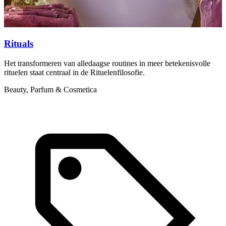
Rituals
Het transformeren van alledaagse routines in meer betekenisvolle
A
rituelen staat centraal in de Rituelenfilosofie.
d
Beauty, Parfum & Cosmetica
P