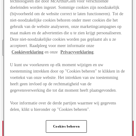
technologieën die door McArthurGlen voor verschillende
Aanbiedingen
doeleinden worden ingezet. Sommige cookies zijn noodzakelijk
Plan je bezoek
(bijvoorbeeld om de website correct te laten functioneren). Tot de
Wat is er aan
niet-noodzakelijke cookies behoren onder meer cookies die het
Eet & Drink
Cadeaubonnen
gebruik van de website analyseren, onze marketingcampagnes op
Diensten
maat maken en de advertenties die u te zien krijgt personaliseren.
Deze niet-noodzakelijke cookies worden pas geplaatst als u ze
accepteert. Raadpleeg voor meer informatie onze
Cookieverklaring
en onze
Privacyverklaring
.
Meer
U kunt uw voorkeuren op elk moment wijzigen en uw
toestemming intrekken door op "Cookies beheren" te klikken in de
voettekst van onze website. Het intrekken van uw toestemming
heeft geen invloed op de rechtmatigheid van de
gegevensverwerking die tot dat moment heeft plaatsgevonden.
Voor informatie over de derde partijen waarmee wij gegevens
delen, klikt u hieronder op "Cookies beheren".
Cookies beheren