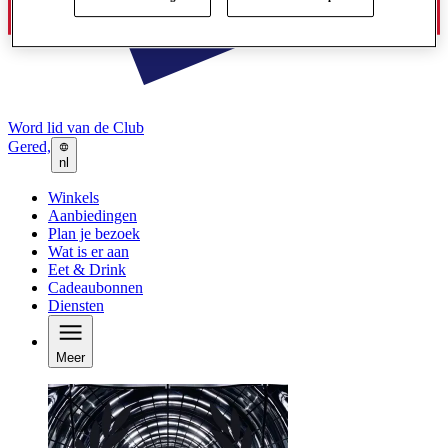
Word lid van de Club
Gered,
nl
Winkels
Aanbiedingen
Plan je bezoek
Wat is er aan
Eet & Drink
Cadeaubonnen
Diensten
Meer