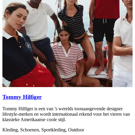
Tommy Hilfiger
Tommy Hilfiger is een van 's werelds toonaangevende designer
R
lifestyle-merken en wordt internationaal erkend voor het vieren van
g
klassieke Amerikaanse coole stijl.
a
Kleding, Schoenen, Sportkleding, Outdoor
K