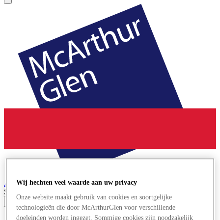
Ashford
Designer Outlet
Wij hechten veel waarde aan uw privacy
Search input
Onze website maakt gebruik van cookies en soortgelijke
technologieën die door McArthurGlen voor verschillende
doeleinden worden ingezet. Sommige cookies zijn noodzakelijk
Winkels