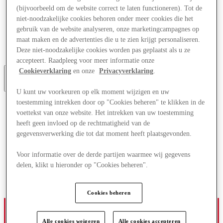
Aanbiedingen
(bijvoorbeeld om de website correct te laten functioneren). Tot de
Plan je bezoek
niet-noodzakelijke cookies behoren onder meer cookies die het
Wat is er aan
gebruik van de website analyseren, onze marketingcampagnes op
Eet & Drink
maat maken en de advertenties die u te zien krijgt personaliseren.
Cadeaubonnen
Deze niet-noodzakelijke cookies worden pas geplaatst als u ze
Diensten
accepteert. Raadpleeg voor meer informatie onze
Cookieverklaring
en onze
Privacyverklaring
.
Meer
U kunt uw voorkeuren op elk moment wijzigen en uw
toestemming intrekken door op "Cookies beheren" te klikken in de
voettekst van onze website. Het intrekken van uw toestemming
heeft geen invloed op de rechtmatigheid van de
gegevensverwerking die tot dat moment heeft plaatsgevonden.
Voor informatie over de derde partijen waarmee wij gegevens
delen, klikt u hieronder op "Cookies beheren".
Cookies beheren
Alle cookies weigeren
Alle cookies accepteren