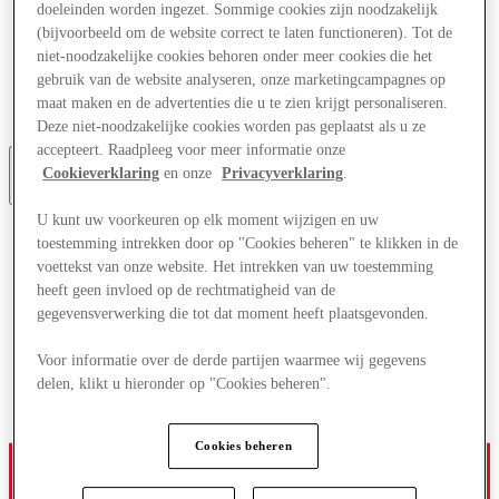
doeleinden worden ingezet. Sommige cookies zijn noodzakelijk
Aanbiedingen
(bijvoorbeeld om de website correct te laten functioneren). Tot de
Plan je bezoek
Wat is er aan
niet-noodzakelijke cookies behoren onder meer cookies die het
Eet & Drink
gebruik van de website analyseren, onze marketingcampagnes op
Cadeaubonnen
maat maken en de advertenties die u te zien krijgt personaliseren.
Diensten
Deze niet-noodzakelijke cookies worden pas geplaatst als u ze
accepteert. Raadpleeg voor meer informatie onze
Cookieverklaring
en onze
Privacyverklaring
.
Meer
U kunt uw voorkeuren op elk moment wijzigen en uw
toestemming intrekken door op "Cookies beheren" te klikken in de
voettekst van onze website. Het intrekken van uw toestemming
heeft geen invloed op de rechtmatigheid van de
gegevensverwerking die tot dat moment heeft plaatsgevonden.
Voor informatie over de derde partijen waarmee wij gegevens
delen, klikt u hieronder op "Cookies beheren".
Cookies beheren