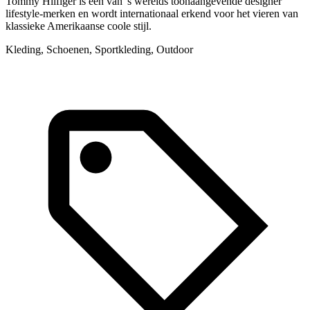
Tommy Hilfiger is een van 's werelds toonaangevende designer
R
lifestyle-merken en wordt internationaal erkend voor het vieren van
g
klassieke Amerikaanse coole stijl.
a
Kleding, Schoenen, Sportkleding, Outdoor
K